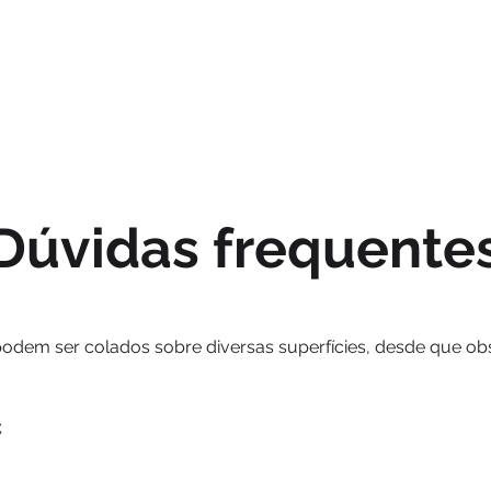
GEEK
HALLOWEEN
INFANTIL
PAPELARIA
PAREDE
Dúvidas frequente
podem ser colados sobre diversas superfícies, desde que o
;