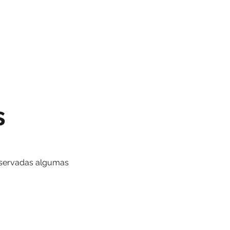
PERSONALIZADOS
PROMOÇÕES
s
bservadas algumas