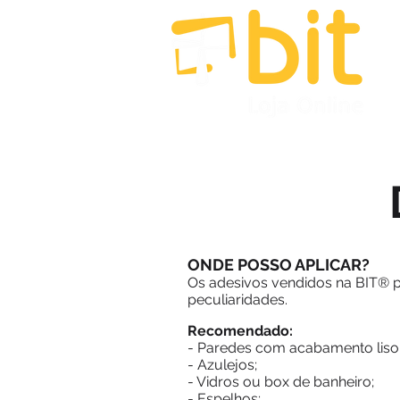
HOME
BANHEIRO
COZINHA
ONDE POSSO APLICAR?
Os adesivos vendidos na BIT® 
peculiaridades.
Recomendado:
- Paredes com acabamento liso
- Azulejos;
- Vidros ou box de banheiro;
- Espelhos;